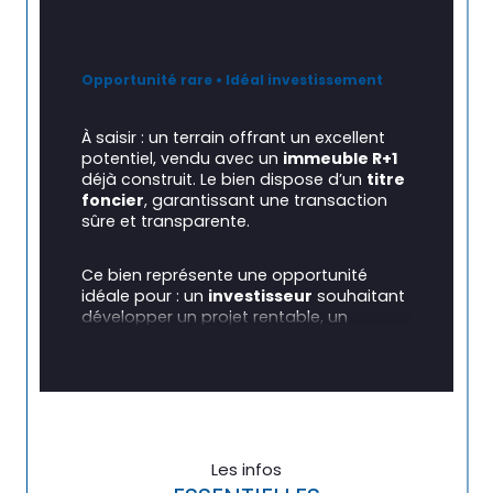
Opportunité rare • Idéal investissement
À saisir : un terrain offrant un excellent 
potentiel, vendu avec un 
immeuble R+1
déjà construit. Le bien dispose d’un 
titre 
foncier
, garantissant une transaction 
sûre et transparente.
Ce bien représente une opportunité 
idéale pour : un 
investisseur
 souhaitant 
développer un projet rentable, un 
promoteur
 désirant surélever ou 
étendre, ou toute personne recherchant 
un emplacement stratégique avec une 
base bâtie solide.
Un bien à fort potentiel dans une zone 
Les infos
en pleine valorisation.