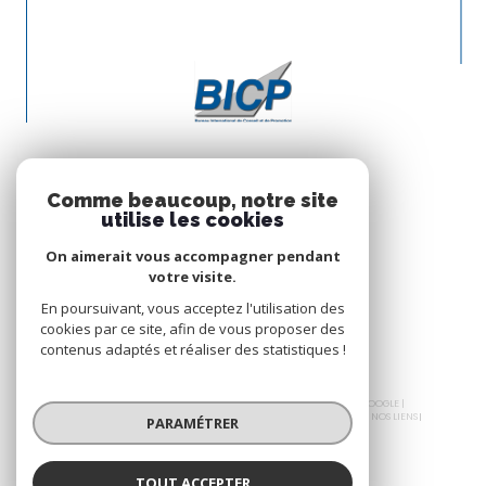
Comme beaucoup, notre site
utilise les cookies
On aimerait vous accompagner pendant
votre visite.
En poursuivant, vous acceptez l'utilisation des
cookies par ce site, afin de vous proposer des
contenus adaptés et réaliser des statistiques !
© 2026 | TOUS DROITS RÉSERVÉS | TRADUCTION POWERED BY GOOGLE |
NOS HONORAIRES
PLAN DU SITE
MENTIONS LÉGALES
ADMIN
NOS LIENS
PARAMÉTRER
POLITIQUE RGPD
COOKIES
TOUT ACCEPTER