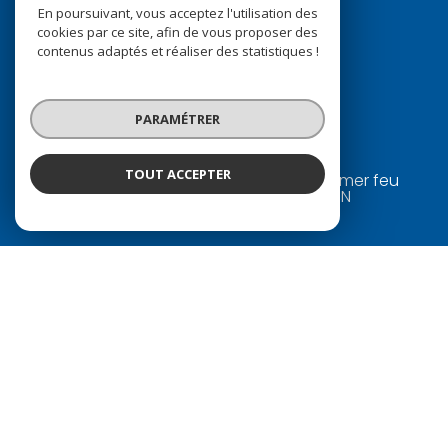
En poursuivant, vous acceptez l'utilisation des
Prendre
cookies par ce site, afin de vous proposer des
CONTACT
contenus adaptés et réaliser des statistiques !
+241 11 73 18 80
/
+241 65 31 70 00
PARAMÉTRER
pchandezon@gmail.com
TOUT ACCEPTER
4294 boulevard de la Nation - Bord de mer feu
tricolore de batterie IV - Libreville, GABON
Contact
Nom *